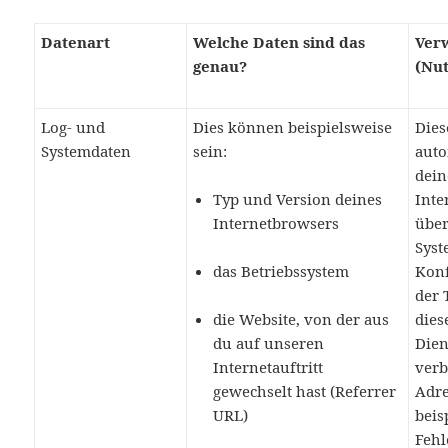
Datenart
Welche Daten sind das
Ver
genau?
(Nu
Log- und
Dies können beispielsweise
Dies
Systemdaten
sein:
auto
dein
Typ und Version deines
Inte
Internetbrowsers
über
Syst
das Betriebssystem
Kon
der 
die Website, von der aus
dies
du auf unseren
Dien
Internetauftritt
verb
gewechselt hast (Referrer
Adre
URL)
beis
Feh