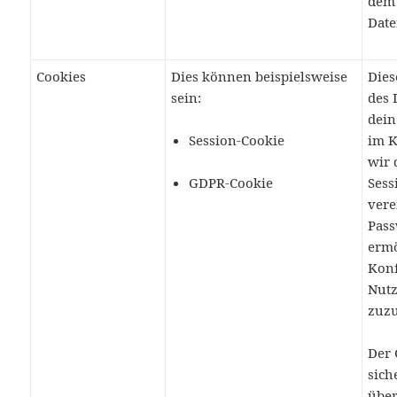
dem 
Date
Cookies
Dies können beispielsweise
Dies
sein:
des 
dein
Session-Cookie
im K
wir 
GDPR-Cookie
Sess
vere
Pass
ermö
Kon
Nutz
zuz
Der 
sich
über