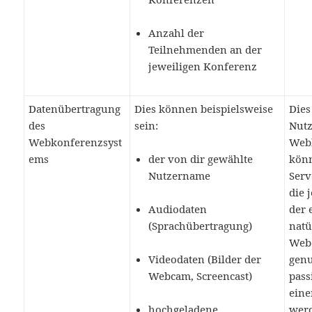
Anzahl der
Teilnehmenden an der
jeweiligen Konferenz
Datenübertragung
Dies können beispielsweise
Dies
des
sein:
Nut
Webkonferenzsyst
Webk
ems
der von dir gewählte
kön
Nutzername
Serv
die 
Audiodaten
der 
(Sprachübertragung)
natü
Web
Videodaten (Bilder der
genu
Webcam, Screencast)
pass
ein
hochgeladene
werd