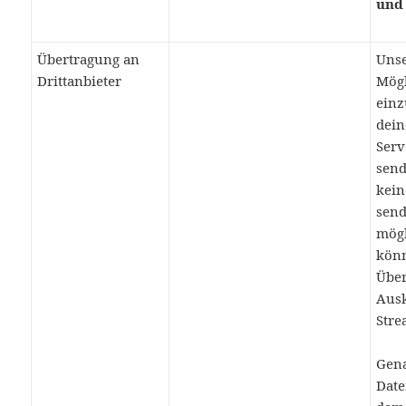
und
Übertragung an
Unse
Drittanbieter
Mögl
einz
dei
Serv
send
kein
send
mögl
könn
Über
Ausk
Stre
Gena
Date