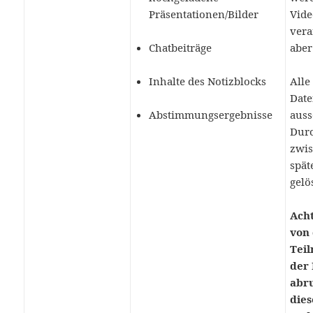
Präsentationen/Bilder
Vid
vera
Chatbeiträge
aber
Inhalte des Notizblocks
Alle
Dat
Abstimmungsergebnisse
auss
Dur
zwis
spät
gelö
Acht
von
Tei
der 
abr
dies